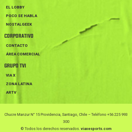
EL LOBBY
POCO SE HABLA
NOSTALGEEK
CORPORATIVO
CONTACTO
ÁREA COMERCIAL
GRUPO TVI
VIA X
ZONA LATINA
ARTV
Chucre Manzur N° 15 Providencia, Santiago, Chile – Teléfono +56 225 993
300
© Todos los derechos reservados.
viaxesports.com