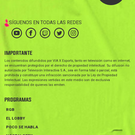
SÍGUENOS EN TODAS LAS REDES
IMPORTANTE
Los contenidos difundidos por VIA X Esports, tanto en televisión como en internet,
se encuentran protegidos por el derecho de propiedad intelectual. Su difusión no
autorizada por Televisión Interactiva S.A., sea en forma total o parcial, está
prohibida y constituye una infracción sancionada por la Ley de Propiedad
Intelectual. Las expresiones vertidas en este medio son de exclusiva
responsabilidad de quienes las emiten.
PROGRAMAS
RGB
EL LOBBY
POCO SE HABLA