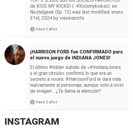
TOP 3: ¡Estos son los JUEGOS FAVORITOS
de KISS MY KICKS! | #Kissmykickscl en
Nostalgeek (Ep. 13) was last modified: enero
31st, 2024 by viaxesports
Hace 3 años
¡HARRISON FORD fue CONFIRMADO para
el nuevo juego de INDIANA JONES!
El último #tráiler subido de «#IndianaJones
y el gran círculo» confirmó lo que era un
secreto a voces: #HarrisonFord le dará vida
nuevamente al personaje, aunque solo a nivel
de imagen… ¿Te llama la atención?
Hace 3 años
INSTAGRAM