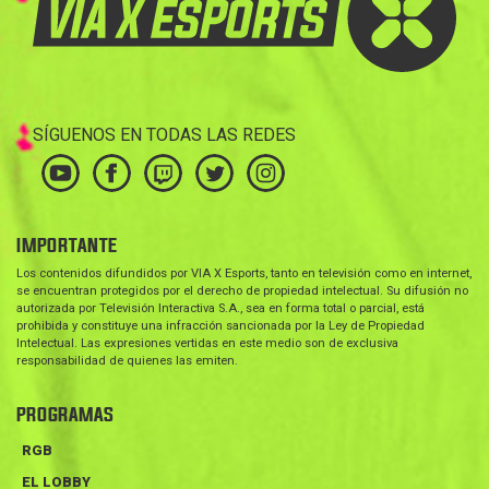
SÍGUENOS EN TODAS LAS REDES
IMPORTANTE
Los contenidos difundidos por VIA X Esports, tanto en televisión como en internet,
se encuentran protegidos por el derecho de propiedad intelectual. Su difusión no
autorizada por Televisión Interactiva S.A., sea en forma total o parcial, está
prohibida y constituye una infracción sancionada por la Ley de Propiedad
Intelectual. Las expresiones vertidas en este medio son de exclusiva
responsabilidad de quienes las emiten.
PROGRAMAS
RGB
EL LOBBY