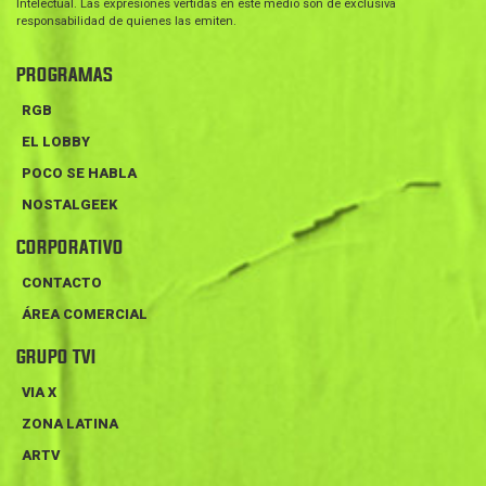
Intelectual. Las expresiones vertidas en este medio son de exclusiva
responsabilidad de quienes las emiten.
PROGRAMAS
RGB
EL LOBBY
POCO SE HABLA
NOSTALGEEK
CORPORATIVO
CONTACTO
ÁREA COMERCIAL
GRUPO TVI
VIA X
ZONA LATINA
ARTV