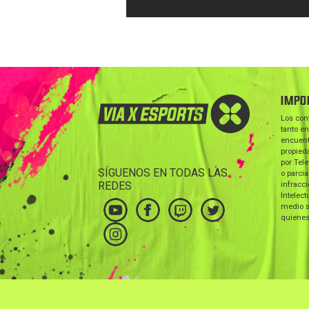
IMPO
Los con
tanto en
encuent
propieda
por Tele
SÍGUENOS EN TODAS LAS
o parcia
REDES
infracc
Intelect
medio s
quienes