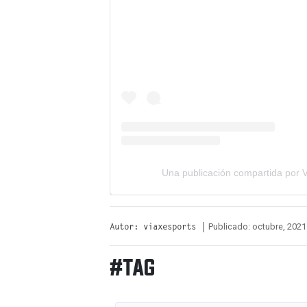
Una publicación compartida por V
Publicado: octubre, 2021
Autor: viaxesports |
#TAG