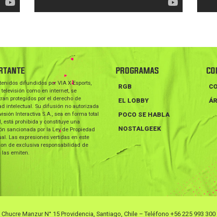
RTANTE
PROGRAMAS
CO
tenidos difundidos por VIA X Esports,
RGB
C
 televisión como en internet, se
ran protegidos por el derecho de
EL LOBBY
ÁR
d intelectual. Su difusión no autorizada
visión Interactiva S.A., sea en forma total
POCO SE HABLA
l, está prohibida y constituye una
NOSTALGEEK
ión sancionada por la Ley de Propiedad
ual. Las expresiones vertidas en este
on de exclusiva responsabilidad de
 las emiten.
Chucre Manzur N° 15 Providencia, Santiago, Chile – Teléfono +56 225 993 300