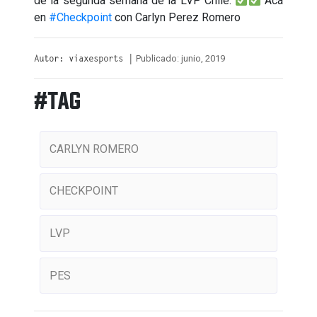
de la segunda semana de la LVP Chile.
Acá
en
#Checkpoint
con Carlyn Perez Romero
Publicado: junio, 2019
Autor: viaxesports |
#TAG
CARLYN ROMERO
CHECKPOINT
LVP
PES