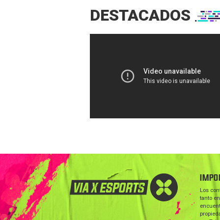
DESTACADOS
IMPO
Los con
tanto en
encuent
propieda