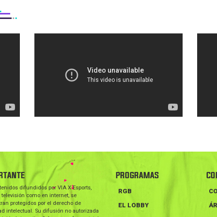
RTANTE
PROGRAMAS
CO
tenidos difundidos por VIA X Esports,
RGB
C
 televisión como en internet, se
ran protegidos por el derecho de
EL LOBBY
ÁR
d intelectual. Su difusión no autorizada