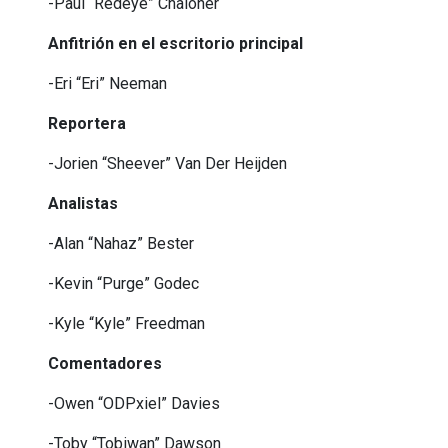
-Paul “Redeye” Chaloner
Anfitrión en el escritorio principal
-Eri “Eri” Neeman
Reportera
-Jorien “Sheever” Van Der Heijden
Analistas
-Alan “Nahaz” Bester
-Kevin “Purge” Godec
-Kyle “Kyle” Freedman
Comentadores
-Owen “ODPxiel” Davies
-Toby “Tobiwan” Dawson