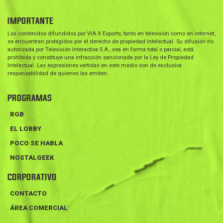
IMPORTANTE
Los contenidos difundidos por VIA X Esports, tanto en televisión como en internet,
se encuentran protegidos por el derecho de propiedad intelectual. Su difusión no
autorizada por Televisión Interactiva S.A., sea en forma total o parcial, está
prohibida y constituye una infracción sancionada por la Ley de Propiedad
Intelectual. Las expresiones vertidas en este medio son de exclusiva
responsabilidad de quienes las emiten.
PROGRAMAS
RGB
EL LOBBY
POCO SE HABLA
NOSTALGEEK
CORPORATIVO
CONTACTO
ÁREA COMERCIAL