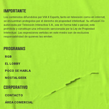
IMPORTANTE
Los contenidos difundidos por VIA X Esports, tanto en televisión como en internet,
se encuentran protegidos por el derecho de propiedad intelectual. Su difusión no
autorizada por Televisión Interactiva S.A., sea en forma total o parcial, está
prohibida y constituye una infracción sancionada por la Ley de Propiedad
Intelectual. Las expresiones vertidas en este medio son de exclusiva
responsabilidad de quienes las emiten.
PROGRAMAS
RGB
EL LOBBY
POCO SE HABLA
NOSTALGEEK
CORPORATIVO
CONTACTO
ÁREA COMERCIAL