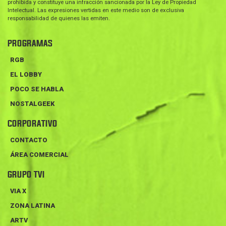
prohibida y constituye una infracción sancionada por la Ley de Propiedad
Intelectual. Las expresiones vertidas en este medio son de exclusiva
responsabilidad de quienes las emiten.
PROGRAMAS
RGB
EL LOBBY
POCO SE HABLA
NOSTALGEEK
CORPORATIVO
CONTACTO
ÁREA COMERCIAL
GRUPO TVI
VIA X
ZONA LATINA
ARTV