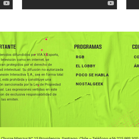
RTANTE
PROGRAMAS
CO
tenidos difundidos por VIA X Esports,
RGB
C
 televisión como en internet, se
ran protegidos por el derecho de
EL LOBBY
ÁR
d intelectual. Su difusión no autorizada
visión Interactiva S.A., sea en forma total
POCO SE HABLA
l, está prohibida y constituye una
NOSTALGEEK
ión sancionada por la Ley de Propiedad
ual. Las expresiones vertidas en este
on de exclusiva responsabilidad de
 las emiten.
Chucre Manzur N° 15 Providencia, Santiago, Chile – Teléfono +56 225 993 300