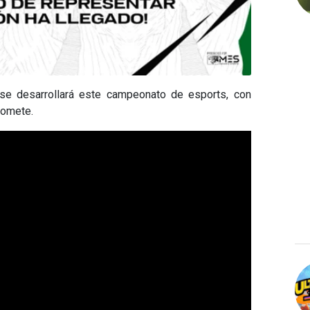
se desarrollará este campeonato de esports, con
romete.