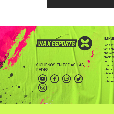
IMPO
Los con
tanto en
encuent
propieda
por Tele
SÍGUENOS EN TODAS LAS
o parcia
REDES
infracc
Intelect
medio s
quienes