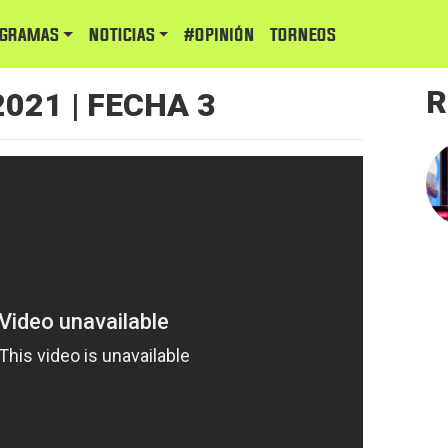
GRAMAS
NOTICIAS
#Opinión
TORNEOS
R
021 | FECHA 3