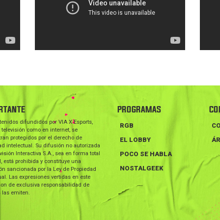
RTANTE
PROGRAMAS
CO
tenidos difundidos por VIA X Esports,
RGB
C
 televisión como en internet, se
ran protegidos por el derecho de
EL LOBBY
ÁR
d intelectual. Su difusión no autorizada
visión Interactiva S.A., sea en forma total
POCO SE HABLA
l, está prohibida y constituye una
NOSTALGEEK
ión sancionada por la Ley de Propiedad
ual. Las expresiones vertidas en este
on de exclusiva responsabilidad de
 las emiten.