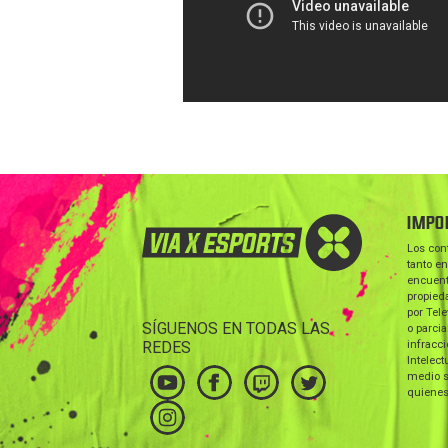
IMPO
Los con
tanto en
encuent
propieda
por Tele
SÍGUENOS EN TODAS LAS
o parcia
REDES
infracc
Intelect
medio s
quienes