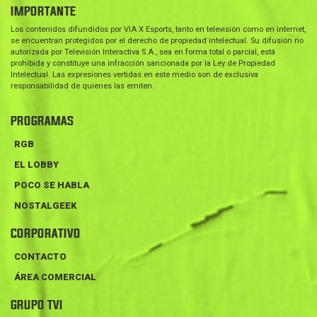
IMPORTANTE
Los contenidos difundidos por VIA X Esports, tanto en televisión como en internet,
se encuentran protegidos por el derecho de propiedad intelectual. Su difusión no
autorizada por Televisión Interactiva S.A., sea en forma total o parcial, está
prohibida y constituye una infracción sancionada por la Ley de Propiedad
Intelectual. Las expresiones vertidas en este medio son de exclusiva
responsabilidad de quienes las emiten.
PROGRAMAS
RGB
EL LOBBY
POCO SE HABLA
NOSTALGEEK
CORPORATIVO
CONTACTO
ÁREA COMERCIAL
GRUPO TVI