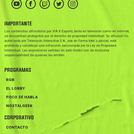
IMPORTANTE
Los contenidos difundidos por VIA X Esports, tanto en televisión como en internet,
se encuentran protegidos por el derecho de propiedad intelectual. Su difusión no
autorizada por Televisión Interactiva S.A., sea en forma total o parcial, está
prohibida y constituye una infracción sancionada por la Ley de Propiedad
Intelectual. Las expresiones vertidas en este medio son de exclusiva
responsabilidad de quienes las emiten.
PROGRAMAS
RGB
EL LOBBY
POCO SE HABLA
NOSTALGEEK
CORPORATIVO
CONTACTO