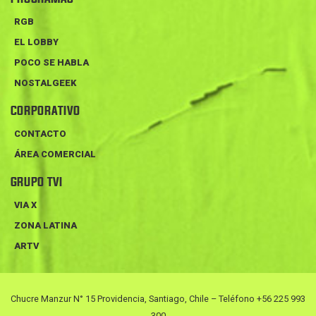
RGB
EL LOBBY
POCO SE HABLA
NOSTALGEEK
CORPORATIVO
CONTACTO
ÁREA COMERCIAL
GRUPO TVI
VIA X
ZONA LATINA
ARTV
Chucre Manzur N° 15 Providencia, Santiago, Chile – Teléfono +56 225 993
300