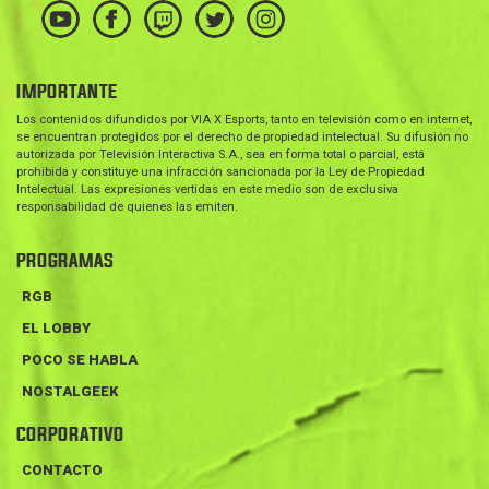
IMPORTANTE
Los contenidos difundidos por VIA X Esports, tanto en televisión como en internet,
se encuentran protegidos por el derecho de propiedad intelectual. Su difusión no
autorizada por Televisión Interactiva S.A., sea en forma total o parcial, está
prohibida y constituye una infracción sancionada por la Ley de Propiedad
Intelectual. Las expresiones vertidas en este medio son de exclusiva
responsabilidad de quienes las emiten.
PROGRAMAS
RGB
EL LOBBY
POCO SE HABLA
NOSTALGEEK
CORPORATIVO
CONTACTO