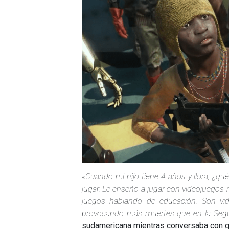
«Cuando mi hijo tiene 4 años y llora, ¿qu
jugar. Le enseño a jugar con videojuegos
juegos hablando de educación. Son vi
provocando más muertes que en la Seg
sudamericana mientras conversaba con g