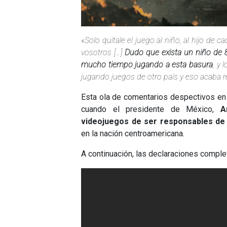
«Solo quítale el juego al niño, al hijo de 
vosotros […]
Dudo que exista un niño de 
mucho tiempo jugando a esta basura
, y
jugando juegos de otro país y eso acaba r
Esta ola de comentarios despectivos en 
cuando el presidente de México,
A
videojuegos de ser responsables de 
en la nación centroamericana.
A continuación, las declaraciones comple