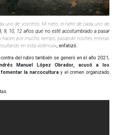
cada uno de vosotros. Mi nieto, el nieto de cada uno de
8, 9, 10, 12 años que no esté acostumbrado a pasar
 lo hacen por mucho tiempo, pasando noches enteras
esultando en esta violencia»
, enfatizó.
contra del rubro también se generó en el año 2021,
ndrés Manuel López Obrador, acusó a los
fomentar la narcocultura
y el crimen organizado
tas.