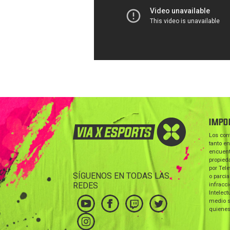
IMPO
Los con
tanto en
encuent
propieda
por Tele
SÍGUENOS EN TODAS LAS
o parcia
REDES
infracc
Intelect
medio s
quienes