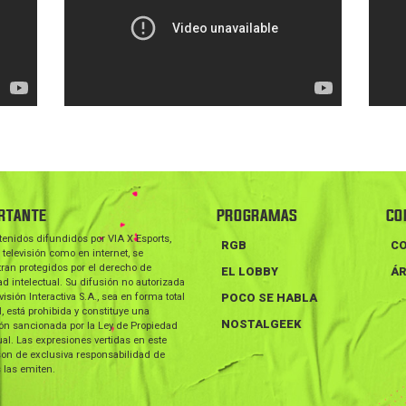
RTANTE
PROGRAMAS
CO
tenidos difundidos por VIA X Esports,
RGB
C
 televisión como en internet, se
ran protegidos por el derecho de
EL LOBBY
ÁR
d intelectual. Su difusión no autorizada
visión Interactiva S.A., sea en forma total
POCO SE HABLA
l, está prohibida y constituye una
NOSTALGEEK
ión sancionada por la Ley de Propiedad
ual. Las expresiones vertidas en este
on de exclusiva responsabilidad de
 las emiten.