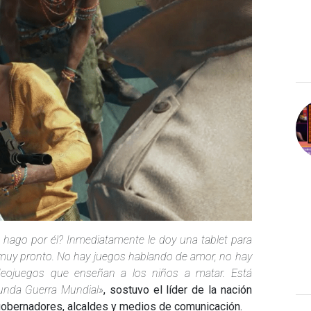
é hago por él? Inmediatamente le doy una tablet para
 muy pronto. No hay juegos hablando de amor, no hay
deojuegos que enseñan a los niños a matar. Está
unda Guerra Mundial»
, sostuvo el líder de la nación
obernadores, alcaldes y medios de comunicación.