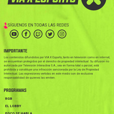
SÍGUENOS EN TODAS LAS REDES
IMPORTANTE
Los contenidos difundidos por VIA X Esports, tanto en televisión como en internet,
se encuentran protegidos por el derecho de propiedad intelectual. Su difusión no
autorizada por Televisión Interactiva S.A., sea en forma total o parcial, está
prohibida y constituye una infracción sancionada por la Ley de Propiedad
Intelectual. Las expresiones vertidas en este medio son de exclusiva
responsabilidad de quienes las emiten.
PROGRAMAS
RGB
EL LOBBY
POCO SE HABLA