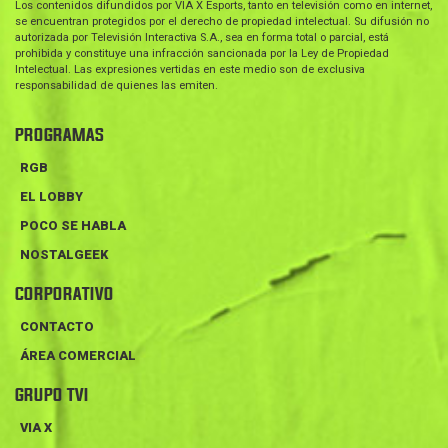
Los contenidos difundidos por VIA X Esports, tanto en televisión como en internet,
se encuentran protegidos por el derecho de propiedad intelectual. Su difusión no
autorizada por Televisión Interactiva S.A., sea en forma total o parcial, está
prohibida y constituye una infracción sancionada por la Ley de Propiedad
Intelectual. Las expresiones vertidas en este medio son de exclusiva
responsabilidad de quienes las emiten.
PROGRAMAS
RGB
EL LOBBY
POCO SE HABLA
NOSTALGEEK
CORPORATIVO
CONTACTO
ÁREA COMERCIAL
GRUPO TVI
VIA X