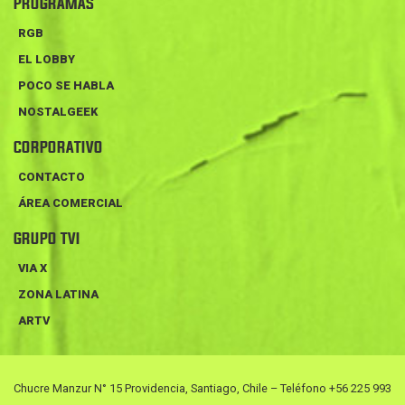
PROGRAMAS
RGB
EL LOBBY
POCO SE HABLA
NOSTALGEEK
CORPORATIVO
CONTACTO
ÁREA COMERCIAL
GRUPO TVI
VIA X
ZONA LATINA
ARTV
Chucre Manzur N° 15 Providencia, Santiago, Chile – Teléfono +56 225 993