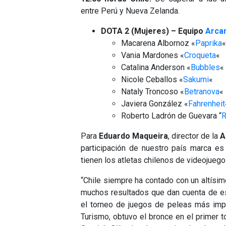
entre Perú y Nueva Zelanda.
DOTA 2 (Mujeres) – Equipo
Arca
Macarena Albornoz «
Paprika
«
Vania Mardones «
Croqueta
«
Catalina Anderson «
Bubbles
«
Nicole Ceballos «
Sakumi
«
Nataly Troncoso «
Betranova
«
Javiera González «
Fahrenheit
Roberto Ladrón de Guevara “
R
Para
Eduardo Maqueira
, director de la
A
participación de nuestro país marca es
tienen los atletas chilenos de videojuego
“Chile siempre ha contado con un altísi
muchos resultados que dan cuenta de es
el torneo de juegos de peleas más impo
Turismo, obtuvo el bronce en el primer 