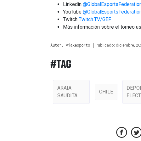
Linkedin
@GlobalEsportsFederatio
YouTube
@GlobalEsportsFederatio
Twitch
Twitch.TV/GEF
Más información sobre el torneo 
Publicado: diciembre, 20
Autor: viaxesports |
#TAG
ARAIA
DEPO
CHILE
SAUDITA
ELEC