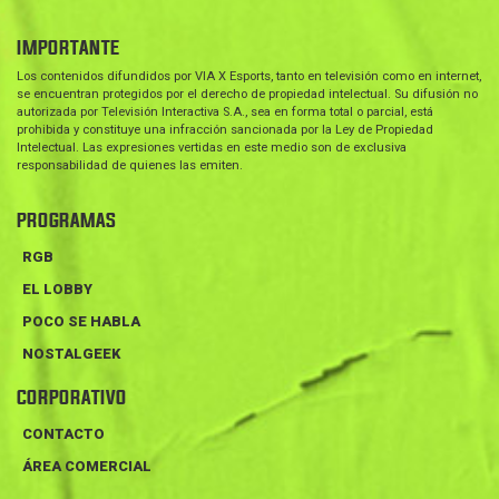
IMPORTANTE
Los contenidos difundidos por VIA X Esports, tanto en televisión como en internet,
se encuentran protegidos por el derecho de propiedad intelectual. Su difusión no
autorizada por Televisión Interactiva S.A., sea en forma total o parcial, está
prohibida y constituye una infracción sancionada por la Ley de Propiedad
Intelectual. Las expresiones vertidas en este medio son de exclusiva
responsabilidad de quienes las emiten.
PROGRAMAS
RGB
EL LOBBY
POCO SE HABLA
NOSTALGEEK
CORPORATIVO
CONTACTO
ÁREA COMERCIAL