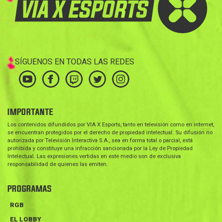
SÍGUENOS EN TODAS LAS REDES
IMPORTANTE
Los contenidos difundidos por VIA X Esports, tanto en televisión como en internet,
se encuentran protegidos por el derecho de propiedad intelectual. Su difusión no
autorizada por Televisión Interactiva S.A., sea en forma total o parcial, está
prohibida y constituye una infracción sancionada por la Ley de Propiedad
Intelectual. Las expresiones vertidas en este medio son de exclusiva
responsabilidad de quienes las emiten.
PROGRAMAS
RGB
EL LOBBY