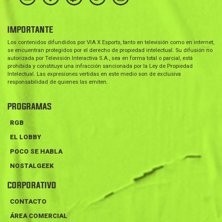
IMPORTANTE
Los contenidos difundidos por VIA X Esports, tanto en televisión como en internet,
se encuentran protegidos por el derecho de propiedad intelectual. Su difusión no
autorizada por Televisión Interactiva S.A., sea en forma total o parcial, está
prohibida y constituye una infracción sancionada por la Ley de Propiedad
Intelectual. Las expresiones vertidas en este medio son de exclusiva
responsabilidad de quienes las emiten.
PROGRAMAS
RGB
EL LOBBY
POCO SE HABLA
NOSTALGEEK
CORPORATIVO
CONTACTO
ÁREA COMERCIAL