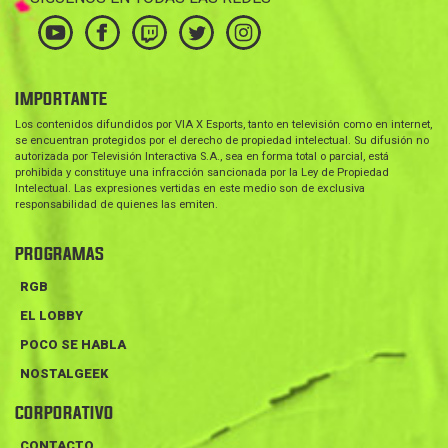
IMPORTANTE
Los contenidos difundidos por VIA X Esports, tanto en televisión como en internet,
se encuentran protegidos por el derecho de propiedad intelectual. Su difusión no
autorizada por Televisión Interactiva S.A., sea en forma total o parcial, está
prohibida y constituye una infracción sancionada por la Ley de Propiedad
Intelectual. Las expresiones vertidas en este medio son de exclusiva
responsabilidad de quienes las emiten.
PROGRAMAS
RGB
EL LOBBY
POCO SE HABLA
NOSTALGEEK
CORPORATIVO
CONTACTO