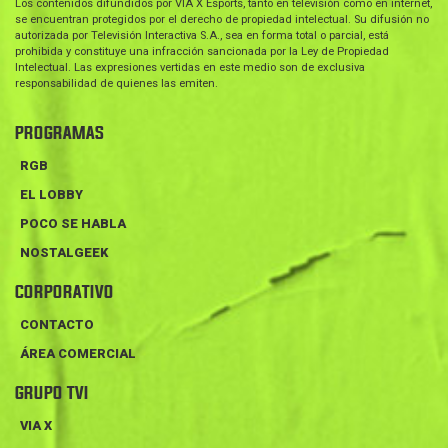
Los contenidos difundidos por VIA X Esports, tanto en televisión como en internet,
se encuentran protegidos por el derecho de propiedad intelectual. Su difusión no
autorizada por Televisión Interactiva S.A., sea en forma total o parcial, está
prohibida y constituye una infracción sancionada por la Ley de Propiedad
Intelectual. Las expresiones vertidas en este medio son de exclusiva
responsabilidad de quienes las emiten.
PROGRAMAS
RGB
EL LOBBY
POCO SE HABLA
NOSTALGEEK
CORPORATIVO
CONTACTO
ÁREA COMERCIAL
GRUPO TVI
VIA X