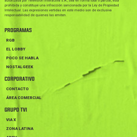
autorizada por Televisión Interactiva S.A., sea en forma total o parcial, está
prohibida y constituye una infracción sancionada por la Ley de Propiedad
Intelectual. Las expresiones vertidas en este medio son de exclusiva
responsabilidad de quienes las emiten.
PROGRAMAS
RGB
EL LOBBY
POCO SE HABLA
NOSTALGEEK
CORPORATIVO
CONTACTO
ÁREA COMERCIAL
GRUPO TVI
VIA X
ZONA LATINA