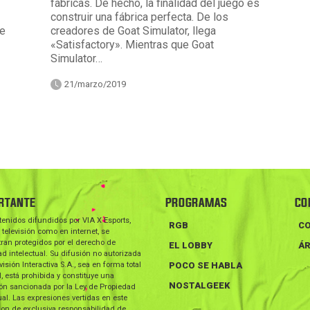
fábricas. De hecho, la finalidad del juego es
construir una fábrica perfecta. De los
he
creadores de Goat Simulator, llega
«Satisfactory». Mientras que Goat
Simulator…
21/marzo/2019
RTANTE
PROGRAMAS
CO
tenidos difundidos por VIA X Esports,
RGB
C
 televisión como en internet, se
ran protegidos por el derecho de
EL LOBBY
ÁR
d intelectual. Su difusión no autorizada
visión Interactiva S.A., sea en forma total
POCO SE HABLA
l, está prohibida y constituye una
NOSTALGEEK
ión sancionada por la Ley de Propiedad
ual. Las expresiones vertidas en este
on de exclusiva responsabilidad de