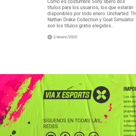
Como es costumbre Sony liberó dos
títulos para los usuarios, los que estarán
disponibles por todo enero. Uncharted: T
Nathan Drake Collection y Goat Simulator
son los títulos gratis elegidos…
2/enero/2020
IMPO
Los con
tanto en
encuent
propieda
por Tele
SÍGUENOS EN TODAS LAS
o parcia
REDES
infracc
Intelect
medio s