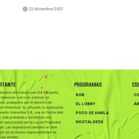
22/diciembre/2022
RTANTE
PROGRAMAS
CO
tenidos difundidos por VIA X Esports,
RGB
C
 televisión como en internet, se
ran protegidos por el derecho de
EL LOBBY
ÁR
d intelectual. Su difusión no autorizada
visión Interactiva S.A., sea en forma total
POCO SE HABLA
l, está prohibida y constituye una
NOSTALGEEK
ión sancionada por la Ley de Propiedad
ual. Las expresiones vertidas en este
on de exclusiva responsabilidad de
 las emiten.