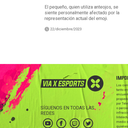
El pequeño, quien utiliza anteojos, se
siente personalmente afectado por la
representación actual del emoji.
22/diciembre/2023
IMPO
Los con
tanto en
encuent
propieda
por Tele
SÍGUENOS EN TODAS LAS
o parcia
REDES
infracc
Intelect
medio s
quienes