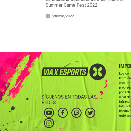
Summer Game Fest 2022.
5/mayo/2022
IMPO
Los con
tanto en
encuent
propieda
por Tele
SÍGUENOS EN TODAS LAS
o parcia
REDES
infracc
Intelect
medio s
quienes