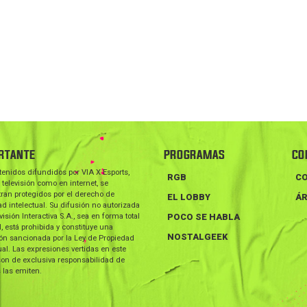
RTANTE
PROGRAMAS
CO
tenidos difundidos por VIA X Esports,
RGB
C
 televisión como en internet, se
ran protegidos por el derecho de
EL LOBBY
ÁR
d intelectual. Su difusión no autorizada
visión Interactiva S.A., sea en forma total
POCO SE HABLA
l, está prohibida y constituye una
NOSTALGEEK
ión sancionada por la Ley de Propiedad
ual. Las expresiones vertidas en este
on de exclusiva responsabilidad de
 las emiten.