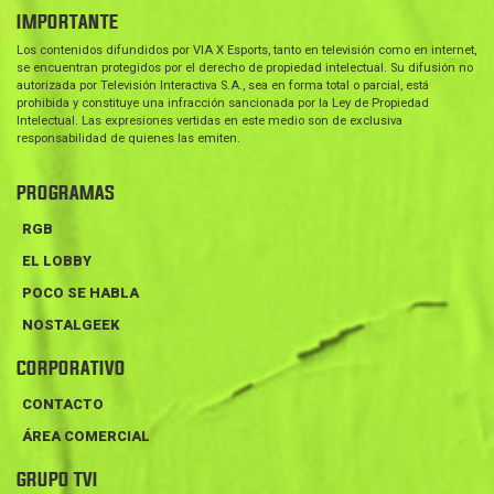
IMPORTANTE
Los contenidos difundidos por VIA X Esports, tanto en televisión como en internet,
se encuentran protegidos por el derecho de propiedad intelectual. Su difusión no
autorizada por Televisión Interactiva S.A., sea en forma total o parcial, está
prohibida y constituye una infracción sancionada por la Ley de Propiedad
Intelectual. Las expresiones vertidas en este medio son de exclusiva
responsabilidad de quienes las emiten.
PROGRAMAS
RGB
EL LOBBY
POCO SE HABLA
NOSTALGEEK
CORPORATIVO
CONTACTO
ÁREA COMERCIAL
GRUPO TVI