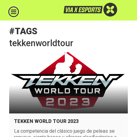
#TAGS
tekkenworldtour
TEKKEN WORLD TOUR 2023
La competencia del clásico juego de peleas se