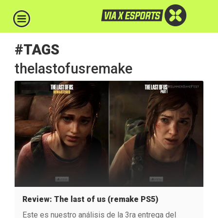
#TAGS
thelastofusremake
Review: The last of us (remake PS5)
Este es nuestro análisis de la 3ra entrega del