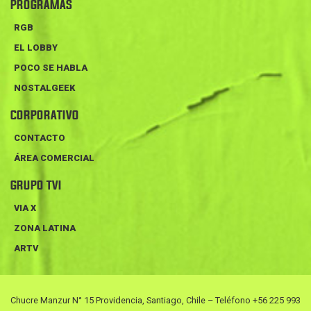
PROGRAMAS
RGB
EL LOBBY
POCO SE HABLA
NOSTALGEEK
CORPORATIVO
CONTACTO
ÁREA COMERCIAL
GRUPO TVI
VIA X
ZONA LATINA
ARTV
Chucre Manzur N° 15 Providencia, Santiago, Chile – Teléfono +56 225 993