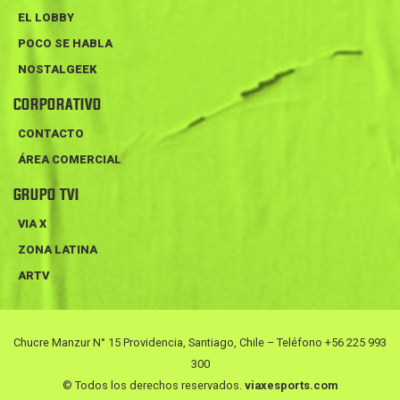
EL LOBBY
POCO SE HABLA
NOSTALGEEK
CORPORATIVO
CONTACTO
ÁREA COMERCIAL
GRUPO TVI
VIA X
ZONA LATINA
ARTV
Chucre Manzur N° 15 Providencia, Santiago, Chile – Teléfono +56 225 993
300
© Todos los derechos reservados.
viaxesports.com