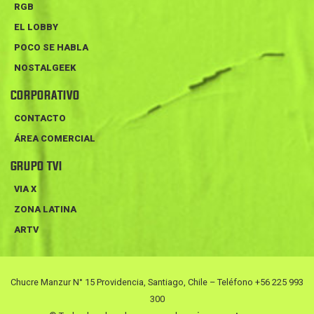
RGB
EL LOBBY
POCO SE HABLA
NOSTALGEEK
CORPORATIVO
CONTACTO
ÁREA COMERCIAL
GRUPO TVI
VIA X
ZONA LATINA
ARTV
Chucre Manzur N° 15 Providencia, Santiago, Chile – Teléfono +56 225 993
300