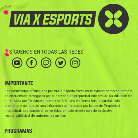
SÍGUENOS EN TODAS LAS REDES
IMPORTANTE
Los contenidos difundidos por VIA X Esports, tanto en televisión como en internet,
se encuentran protegidos por el derecho de propiedad intelectual. Su difusión no
autorizada por Televisión Interactiva S.A., sea en forma total o parcial, está
prohibida y constituye una infracción sancionada por la Ley de Propiedad
Intelectual. Las expresiones vertidas en este medio son de exclusiva
responsabilidad de quienes las emiten.
PROGRAMAS