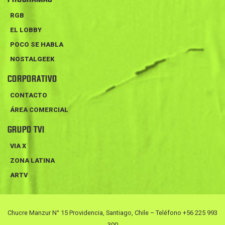
RGB
EL LOBBY
POCO SE HABLA
NOSTALGEEK
CORPORATIVO
CONTACTO
ÁREA COMERCIAL
GRUPO TVI
VIA X
ZONA LATINA
ARTV
Chucre Manzur N° 15 Providencia, Santiago, Chile – Teléfono +56 225 993
300