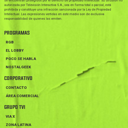
se encuentran protegidos por el derecho de propiedad intelectual. Su difusión no
autorizada por Televisión Interactiva S.A., sea en forma total o parcial, está
prohibida y constituye una infracción sancionada por la Ley de Propiedad
Intelectual. Las expresiones vertidas en este medio son de exclusiva
responsabilidad de quienes las emiten.
PROGRAMAS
RGB
EL LOBBY
POCO SE HABLA
NOSTALGEEK
CORPORATIVO
CONTACTO
ÁREA COMERCIAL
GRUPO TVI
VIA X
ZONA LATINA