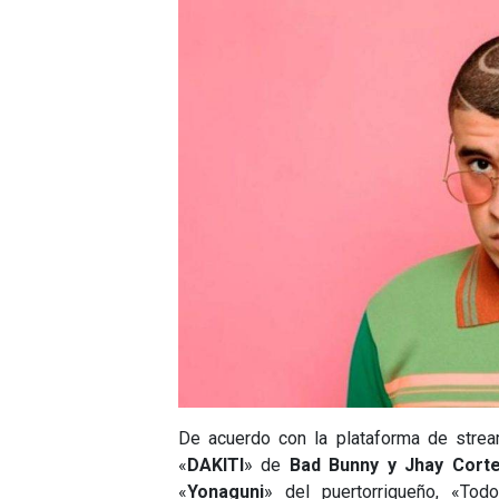
De acuerdo con la plataforma de strea
«
DAKITI
» de
Bad Bunny y Jhay Cort
«
Yonaguni
» del puertorriqueño, «To