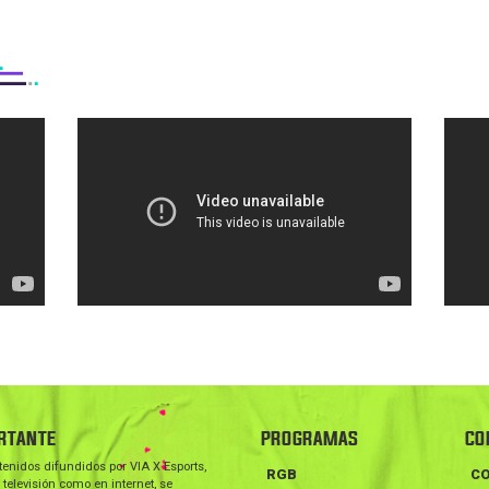
RTANTE
PROGRAMAS
CO
tenidos difundidos por VIA X Esports,
RGB
C
 televisión como en internet, se