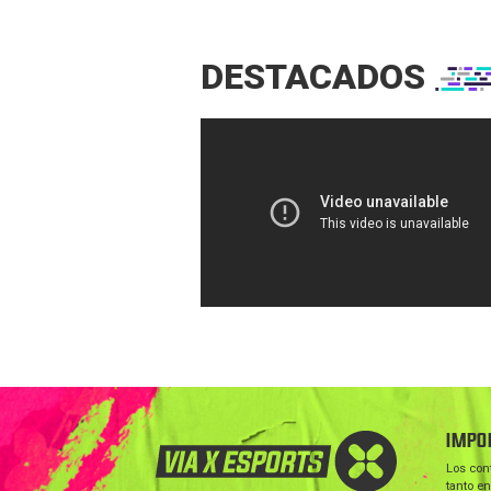
DESTACADOS
IMPO
Los con
tanto en