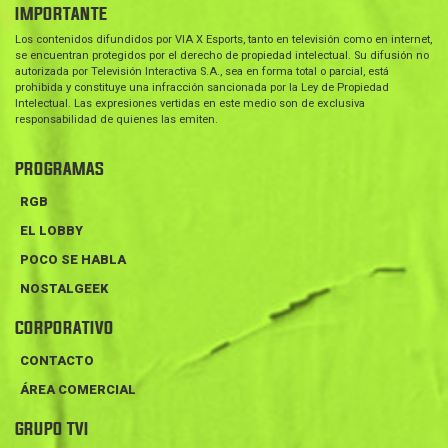
IMPORTANTE
Los contenidos difundidos por VIA X Esports, tanto en televisión como en internet,
se encuentran protegidos por el derecho de propiedad intelectual. Su difusión no
autorizada por Televisión Interactiva S.A., sea en forma total o parcial, está
prohibida y constituye una infracción sancionada por la Ley de Propiedad
Intelectual. Las expresiones vertidas en este medio son de exclusiva
responsabilidad de quienes las emiten.
PROGRAMAS
RGB
EL LOBBY
POCO SE HABLA
NOSTALGEEK
CORPORATIVO
CONTACTO
ÁREA COMERCIAL
GRUPO TVI