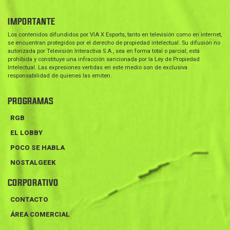
IMPORTANTE
Los contenidos difundidos por VIA X Esports, tanto en televisión como en internet,
se encuentran protegidos por el derecho de propiedad intelectual. Su difusión no
autorizada por Televisión Interactiva S.A., sea en forma total o parcial, está
prohibida y constituye una infracción sancionada por la Ley de Propiedad
Intelectual. Las expresiones vertidas en este medio son de exclusiva
responsabilidad de quienes las emiten.
PROGRAMAS
RGB
EL LOBBY
POCO SE HABLA
NOSTALGEEK
CORPORATIVO
CONTACTO
ÁREA COMERCIAL