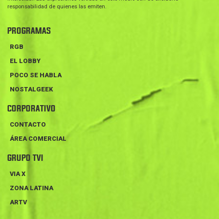
responsabilidad de quienes las emiten.
PROGRAMAS
RGB
EL LOBBY
POCO SE HABLA
NOSTALGEEK
CORPORATIVO
CONTACTO
ÁREA COMERCIAL
GRUPO TVI
VIA X
ZONA LATINA
ARTV