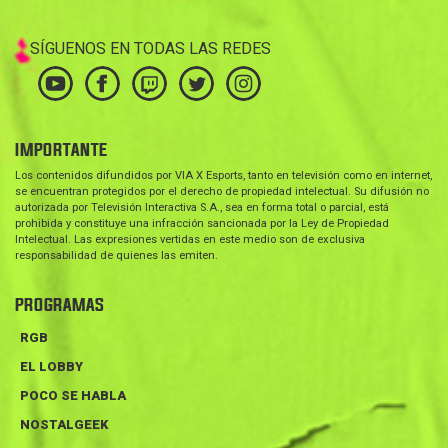
SÍGUENOS EN TODAS LAS REDES
IMPORTANTE
Los contenidos difundidos por VIA X Esports, tanto en televisión como en internet,
se encuentran protegidos por el derecho de propiedad intelectual. Su difusión no
autorizada por Televisión Interactiva S.A., sea en forma total o parcial, está
prohibida y constituye una infracción sancionada por la Ley de Propiedad
Intelectual. Las expresiones vertidas en este medio son de exclusiva
responsabilidad de quienes las emiten.
PROGRAMAS
RGB
EL LOBBY
POCO SE HABLA
NOSTALGEEK