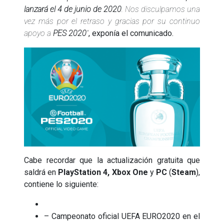
lanzará el 4 de junio de 2020
. Nos disculpamos una
vez más por el retraso y gracias por su continuo
apoyo a
PES 2020
”
, exponía el comunicado.
Cabe recordar que la actualización gratuita que
saldrá en
PlayStation 4, Xbox One
y
PC
(
Steam
),
contiene lo siguiente:
– Campeonato oficial UEFA EURO2020 en el