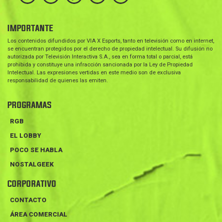
IMPORTANTE
Los contenidos difundidos por VIA X Esports, tanto en televisión como en internet,
se encuentran protegidos por el derecho de propiedad intelectual. Su difusión no
autorizada por Televisión Interactiva S.A., sea en forma total o parcial, está
prohibida y constituye una infracción sancionada por la Ley de Propiedad
Intelectual. Las expresiones vertidas en este medio son de exclusiva
responsabilidad de quienes las emiten.
PROGRAMAS
RGB
EL LOBBY
POCO SE HABLA
NOSTALGEEK
CORPORATIVO
CONTACTO
ÁREA COMERCIAL