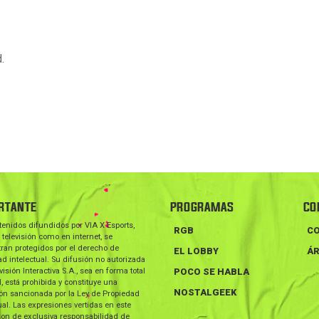
.
RTANTE
PROGRAMAS
CO
tenidos difundidos por VIA X Esports,
RGB
C
 televisión como en internet, se
ran protegidos por el derecho de
EL LOBBY
ÁR
d intelectual. Su difusión no autorizada
visión Interactiva S.A., sea en forma total
POCO SE HABLA
l, está prohibida y constituye una
NOSTALGEEK
ión sancionada por la Ley de Propiedad
ual. Las expresiones vertidas en este
on de exclusiva responsabilidad de