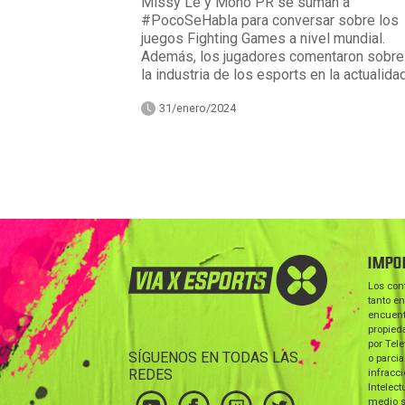
Missy Le y Mono PR se suman a
#PocoSeHabla para conversar sobre los
juegos Fighting Games a nivel mundial.
Además, los jugadores comentaron sobre
la industria de los esports en la actualidad
31/enero/2024
IMPO
Los con
tanto en
encuent
propieda
por Tele
SÍGUENOS EN TODAS LAS
o parcia
REDES
infracc
Intelect
medio s