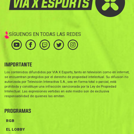
SÍGUENOS EN TODAS LAS REDES
IMPORTANTE
Los contenidos difundidos por VIA X Esports, tanto en televisión como en internet,
se encuentran protegidos por el derecho de propiedad intelectual. Su difusión no
autorizada por Televisión Interactiva S.A., sea en forma total o parcial, está
prohibida y constituye una infracción sancionada por la Ley de Propiedad
Intelectual. Las expresiones vertidas en este medio son de exclusiva
responsabilidad de quienes las emiten.
PROGRAMAS
RGB
EL LOBBY